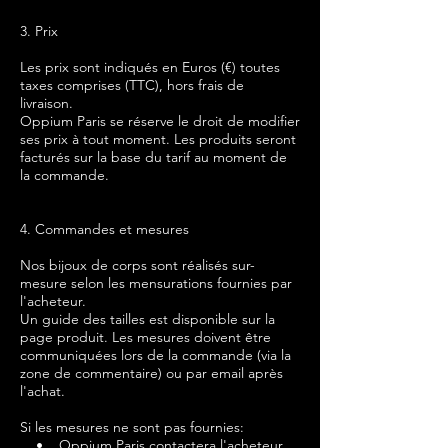
3. Prix
Les prix sont indiqués en Euros (€) toutes
taxes comprises (TTC), hors frais de
livraison.
Oppium Paris se réserve le droit de modifier
ses prix à tout moment. Les produits seront
facturés sur la base du tarif au moment de
la commande.
4. Commandes et mesures
Nos bijoux de corps sont réalisés sur-
mesure selon les mensurations fournies par
l'acheteur.
Un guide des tailles est disponible sur la
page produit. Les mesures doivent être
communiquées lors de la commande (via la
zone de commentaire) ou par email après
l'achat.
Si les mesures ne sont pas fournies:
• Oppium Paris contactera l'acheteur