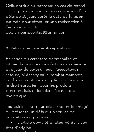
Colis perdus ou retardés: en cas de retard
ou de perte présumée, vous disposez d'un
délai de 30 jours après la date de livraison
estimée pour effectuer une réclamation à
l'adresse suivante:
oppiumparis.contact@gmail.com
8. Retours, échanges & réparations
En raison du caractère personnalisé et
intime de nos créations (articles sur-mesure
et bijoux de corps), nous n'acceptons ni
retours, ni échanges, ni remboursements,
conformément aux exceptions prévues par
le droit européen pour les produits
personnalisés et les biens à caractère
hygiénique.
Toutesfois, si votre article arrive endommagé
ou présente un défaut, un service de
réparation est proposé:
• L'article devra être retourné dans son
état d'origine.