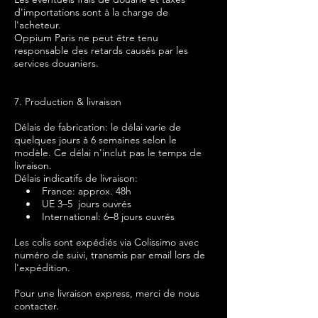
d'importations sont à la charge de
l'acheteur.
Oppium Paris ne peut être tenu
responsable des retards causés par les
services douaniers.
7. Production & livraison
Délais de fabrication: le délai varie de
quelques jours à 6 semaines selon le
modèle. Ce délai n'inclut pas le temps de
livraison.
Délais indicatifs de livraison:
• France: approx. 48h
• UE 3–5 jours ouvrés
• International: 6–8 jours ouvrés
Les colis sont expédiés via Colissimo avec
numéro de suivi, transmis par email lors de
l'expédition.
Pour une livraison express, merci de nous
contacter.