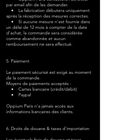
par email afin de les demander.
• La fabrication débutera uniquement
après la réception des mesures correctes.
• Si aucune mesure n'est fournie dans
un délai de 12 mois à compter de la date
d'achat, la commande sera considérée
comme abandonnée et aucun
remboursement ne sera effectué.
5. Paiement
Le paiement sécurisé est exigé au moment
de la commande.
Moyens de paiements acceptés :
• Cartes bancaire (crédit/débit)
• Paypal
Oppium Paris n'a jamais accès aux
informations bancaires des clients.
6. Droits de douane & taxes d'importation
Les éventuels frais de douane et taxes